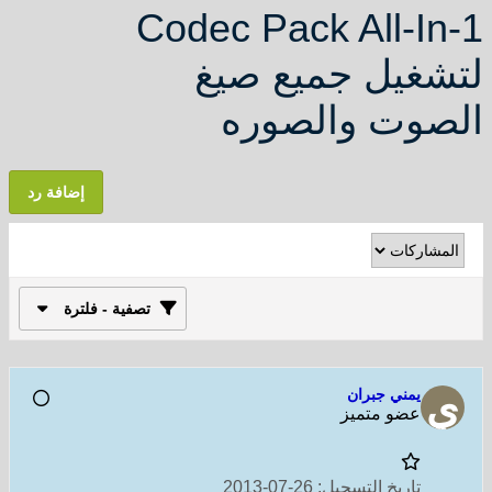
Codec Pack All-In-1
لتشغيل جميع صيغ
الصوت والصوره
إضافة رد
تصفية - فلترة
يمني جبران
عضو متميز
تاريخ التسجيل:
26-07-2013