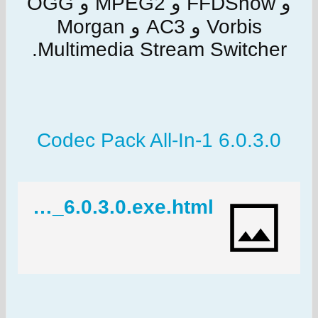
و FFDShow و MPEG2 و OGG
Vorbis و AC3 و Morgan
Multimedia Stream Switcher.
Codec Pack All-In-1 6.0.3.0
http://www.24uploads.com/n1s2w73qf954/Download_Codec_Pack_All-In-1_6.0.3.0.exe.html