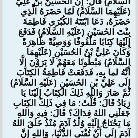
السَّلَامُ) قَالَ: إِنَّ الحُسَيْنَ بْنَ عَلِيٍّ
(عَلَيْهِمَا السَّلَامُ) لَمّا حَضَرَهُ الَّذِي
حَضَرَهُ، دَعَا ابْنَتَهُ الكُبْرَى فَاطِمَةَ
بِنْتَ الحُسَيْنِ (عَلَيْهِ السَّلَامُ) فَدَفَعَ
إِلَيْهَا كِتَابًا مَلْفُوفًا وَوَصِيَّةً ظَاهِرَةً
وَكَانَ عَلِيُّ بْنُ الحُسَيْنِ (عَلَيْهِمَا
السَّلَامُ) مَبْطُونًا مَعَهُمْ لَا يَرَوْنَ إِلَّا
أَنَّهُ لما بِهِ، فَدَفَعَتْ فَاطِمَةُ الكِتَابَ
إِلَى عَلِيِّ بْنِ الحُسَيْنِ (عَلَيْهِ السَّلَامُ)
ثُمَّ صَارَ وَاللهِ ذَلِكَ الكِتَابُ إِلَيْنَا يَا
زِيَادُ قَالَ: قُلْتُ: مَا فِي ذَلِكَ الكِتَابِ
جَعَلَنِي اللهُ فِدَاكَ؟ قَالَ: فِيهِ وَاللهِ
مَا يَحْتَاجُ إِلَيْهِ وُلْدُ آدَمَ مُنْذُ خَلَقَ اللهُ
آدَمَ إِلَى أَنْ تُفْنَى الدُّنْيَا، وَاللهِ إِنَّ