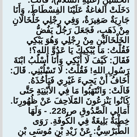
دَخَلَتْ الغاغةُ عَلَيْنَا الفِسْطَاطَ، وَأَنَا
جَارِيَةٌ صَغِيرَةٌ، وَفِي رِجْلِي خَلْخَالَانِ
مِنْ ذَهَبٍ، فَجَعَلَ رَجُلٌ يَفُضُّ
الخَلْخَالَيْنِ مِنْ رِجْلِي وَهُوَ يَبْكِي
فَقُلْتُ: مَا يُبْكِيكَ يَا عَدُوَّ اللهِ؟!
فَقَالَ: كَيْفَ لَا أَبْكِي وَأَنَا أَسْلُبُ ابْنَةَ
رَسُولِ اللهِ! فَقُلْتُ: لَا تَسْلُبْنِي. قَالَ:
أَخَافُ أَنْ يَجِيءَ غَيْرِي فَيَأْخُذَهُ.
قَالَتْ: وَانْتَهَبُوا مَا فِي الأَبْنِيَةِ حَتَّى
كَانُوا يَنْزِعُونَ المًلَاحِفَ عَنْ ظُهُورِنَا.
أَمَالِي الصَّدُوقِ ص228. - وَلَهَا
خِطْبَةٌ بَلِيغَةٌ فِي الكُوفَةِ. رَوَى
الطَّبَرْسِيُّ: عَنْ زَيْدِ بْنِ مُوسَى بْنِ