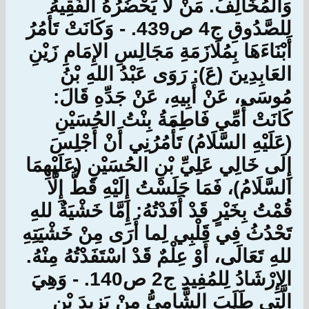
وَالمُخَالِفُ. مَنْ لَا يَحْضُرُهُ الفَقِيهُ
للصَّدُوقِ ج4 ص439. - وَكَانَتْ تَأَمُرُ
أَبْنَاءَهَا بِمُلَازَمَةِ مَجَالِسِ الإِمَامِ زَيْنِ
العَابِدِينَ (عَ): رَوَى عَبْدُ اللهِ بْنُ
مُوسَى، عَنْ أَبِيهِ، عَنْ جَدِّهِ قَالَ:
كَانَتْ أُمِّي فَاطِمَةُ بِنْتُ الحُسَيْنِ
(عَلَيْهِ السَّلَامُ) تَأْمُرُنِي أَنْ أَجْلِسَ
إِلَى خَالِي عَلِيِّ بْنِ الحُسَيْنِ (عَلَيْهِمَا
السَّلَامُ)، فَمَا جَلَسْتُ إِلَيْهِ قَطُّ إِلَّا
قُمْتُ بِخَيْرٍ قَدْ أَفَدْتُهُ: إِمَّا خَشْيَةٌ للهِ
تَحْدُثُ فِي قَلْبِي لِما أَرَى مِنْ خَشْيَتِهِ
للهِ تَعَالَى، أَوْ عِلْمٌ قَدْ اسْتَفَدْتُهُ مِنْهُ.
الإِرْشَادُ لِلمُفِيدِ ج2 ص140. - وَهِيَ
الَّتِي طَلَبَ الشَّامِيُّ مِنْ يَزِيدَ بْنِ