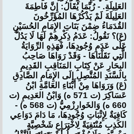
العَلِيلَةِ. - رُبَّمَا يُقَالُ: إِنَّ فَاطِمَةَ
العَلِيلَةَ لَمْ يَذْكُرْهَا المُؤَرِّخُونَ
القُدَمَاءُ ضِمْنَ بَنَاتِ الإِمَامِ الحُسَيْنِ
(عَ)؟ نَقُولُ: عَدَمُ ذِكْرِهِمْ لَهَا لَا يَدُلُّ
عَلَى عَدَمِ وُجُودِهَا، فَهَذِهِ الرِّوَايَةُ
الَّتِي نَقَلْنَاهَا - وَقَدْ رَوَاهَا صَاحِبُ
البِحَارِ عَنْ كِتَابِ المَنَاقِبِ القَدِيمِ
بِالسَّنَدِ المُتَّصِلِ إِلَى الإِمَامِ الصَّادِقِ
(عَ) وَرَوَاهَا مِنْ أَبْنَاءِ العَامَّةِ ابْنُ
عَسَاكِرَ (ت 571 ه) وَابْنُ العَدِيمِ (ت
660 ه) وَالخَوارِزْمِيُّ (ت 568 ه) -
كَافِيَةٌ لِإِثْبَاتِ وُجُودِهَا، مَا دَامَ دَوَاعِي
الكَذِبِ مُنْتَفِيَةً لِاخْتِرَاعِ شَخْصِيَّةٍ