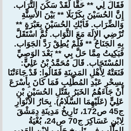
فَقَالَ لِي ** حَقًّا لَقَدْ سَكَنَ التُّرَاب.
إِنَّ الحُسَيْنَ بِكَرْبَلَا ** بَيْنَ الأَسِنَّةِ
وَالضِّرَاب. فَابْكِ الحُسَيْنَ بِعَبْرَةٍ **
تُرْضِي الإِلَهَ مَعَ الثَّوَاب. ثُمَّ اسْتَقَلَّ
بِهِ الجَنَاحُ ** فَلَمْ يُطِقْ رَدَّ الجَوَاب.
فَبَكِيتُ مِمَّا حَلَّ بِي ** بَعْدَ الوَصِيِّ
المُسْتَجَاب. قَالَ مُحَمَّدُ بْنُ عَلِيٍّ:
فَنَعَتْهُ لِأَهْلِ المَدِينَةِ فَقَالُوا: قَدْ جَاءَتْنَا
بِسِحْرِ عَبْدِ المُطَّلِبِ فَمَا كَانَ بِأَسْرَعَ
أَنْ جَاءَهُمُ الخَبَرُ بِقَتْلِ الحُسَيْنِ بْنِ
عَلِيٍّ (عَلَيْهِمَا السَّلَامُ). بِحَارُ الأَنْوَارِ
ج45 ص172، تَارِيخُ مَدِينَةِ دِمَشْقَ
لِابْنِ عَسَاكِرَ ج70 ص24، بُغْيَةُ
الطَّلَبِ فِي تَارِيخِ حَلَب لِابْنِ العَدِيمِ