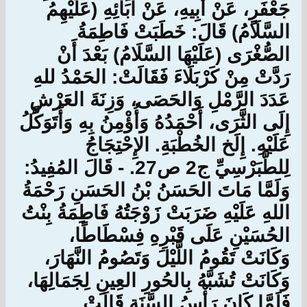
جَعْفَرٍ، عَنْ أَبِيهِ، عَنْ آبَائِهِ (عَلَيْهِمُ
السَّلَامُ) قَالَ: خَطَبَتْ فَاطِمَةُ
الصُّغْرَى (عَلَيْهَا السَّلَامُ) بَعْدَ أَنْ
رَدَّتْ مِنْ كَرْبَلَاءَ فَقَالَتْ: الحَمْدُ للهِ
عَدَدَ الرَّمْلِ وَالحَصَى، وَزِنَةَ العَرْشِ
إِلَى الثَّرَى، أَحْمَدُهُ وَأُؤْمِنُ بِهِ وَأَتَوَكَّلُ
عَلَيْهِ. إِلَخ الخُطْبَةِ. الإِحْتِجَاجُ
لِلطَّبَرْسِيِّ ج2 ص27. - قَالَ المُفِيدُ:
وَلَمَّا مَاتَ الحَسَنُ بْنُ الحَسَنِ رَحْمَةُ
اللهِ عَلَيْهِ ضَرَبَتْ زَوْجَتُهُ فَاطِمَةُ بِنْتُ
الحُسَيْنِ عَلَى قَبْرِهِ فِسْطَاطًا،
وَكَانَتْ تَقُومُ اللَّيْلَ وَتَصُومُ النَّهَارَ،
وَكَانَتْ تُشَبَّهُ بِالحُورِ العِينِ لِجَمَالِهَا،
فَلَمَّا كَانَ رَأْسُ السَّنَةِ قَالَتْ