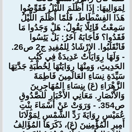
لِمَوَالِيهَا: إِذَا أَظْلَمَ اللَّيْلُ فَقَوِّضُوا
هَذَا الفِسْطَاطَ، فَلَمّا أَظْلَمَ اللَّيْلُ
سَمِعْتُ قَائِلًا يَقُولُ: هَلْ وَجَدُوا مَا
فَقَدُوا؟ فَأَجَابَهُ آخَرُ: بَلْ يَئِسُوا
فَانْقَلَبُوا. الإِرْشَادُ لِلمُفِيدِ ج2 ص26.
- وَلَهَا رِوَايَاتٌ عَدِيدَةٌ فِي كُتُبِ
الحَدِيثِ، وَمِنْهَا رِوَايَتُهَا لِخُطْبَةِ جَدَّتِهَا
سَيِّدَةِ نِسَاءِ العَالَمِينَ فَاطِمَةَ
الزَّهْرَاءِ (عَ) بِنِسَاءِ المُهَاجِرِينَ
وَالأَنْصَارِ. مَعَانِي الأَخْبَارِ للصَّدُوقِ
ص354. - وَرَوَتْ عَنْ أَسْمَاءَ بِنْتِ
عُمَيْسٍ رِوَايَةَ رَدِّ الشَّمْسِ لِمَوْلَانَا
أَمِيرِ المُؤْمِنِينَ (عَ)، ذَكَرَهَا المُؤَالِفُ