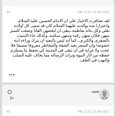
#4
02-08-2022, 12:50 PM
لقد تضافرت الاخبار على ان الامام الحسين عليه السلام
واعتزازا منه بوالديه عليهما السلام كان قد سمى كل اولاده
بعلي وكل بناته بفاطمة..يبقى ان لبغضهن القابا وضعت للتميز
بينهن فكان منهن رقيه ومنهن سكينه..وكذلك جاء التىتيب
بالصغرى والكبرى...كما انه ليس بالبعيد ان يترك وراءه ابنة
خصوصا وان السفر بعيد الشقة والمخاطر معروفا مسبقا فلا
عجب ولا غرابة في ان تبقى في المدينة كي تحفظ ما يستلزم
حفظه من اثار النبوة وتراث الرسالة مما يخاف عليه السلب
والنهب في الطف.
ضيف
#5
02-08-2022, 12:51 PM