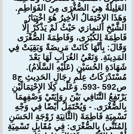
العَلِيلَةُ هِيَ الصُّغْرَى مِنَ الفَوَاطِمِ.
وَهَذَا الإِحْتِمَالُ الأَخِيرُ هُوَ اخْتِيَارُ
الشَّيْخِ النمازي حَيْثُ لَمْ يَذْكُرْ إِلَّا
فَاطِمَةَ الكُبْرَى، وَفَاطِمَةَ الصُّغْرَى
وَقَالَ: بِأَنَّهَا كَانَتْ مَرِيضَةً وَبَقِيَتْ فِي
المَدِينَةِ. وَنَعْيُ الغُرَابِ لَهَا بَعْدَ
شَهَادَةِ الحُسَيْنِ (عَلَيْهِ السَّلَامُ).
مُسْتَدْرَكَاتُ عِلْمِ رِجَالِ الحَدِيثِ ج8
ص592 -593. وَعَلَى كِلَا الإِحْتِمَالَيْنِ
يَرْتَفِعُ التَّنَافِي بَيْنَ رِوَايَتَيْ وَصْفِهِمَا
بِالصُّغْرَى. - وَيُحْتَمَلُ أَيْضًا فِي وَجْهِ
تَسْمِيَةِ فَاطِمَةَ (الثَّانِيَةِ زَوْجَةِ الحَسَنِ
المُثَنَّى) بِالصُّغْرَى: فِي مُقَابِلِ تَسْمِيَةِ