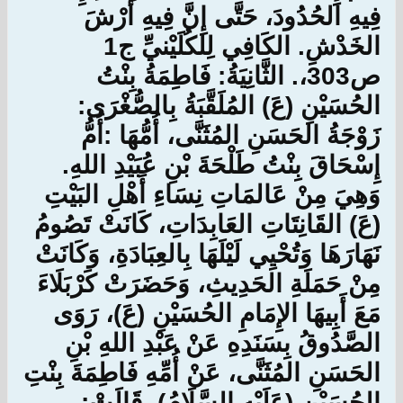
فِيهِ الحُدُودَ، حَتَّى إِنَّ فِيهِ أَرْشَ
الخَدْشِ. الكَافِي لِلكُلَيْنيِّ ج1
ص303،. الثَّانِيَةُ: فَاطِمَةُ بِنْتُ
الحُسَيْنِ (عَ) المُلَقَّبَةُ بِالصُّغْرَى:
زَوْجَةُ الحَسَنِ المُثَنَّى، أُمُّهَا :أُمُّ
إِسْحَاقَ بِنْتُ طَلْحَةَ بْنِ عُبَيْدِ اللهِ.
وَهِيَ مِنْ عَالمَاتِ نِسَاءِ أَهْلِ البَيْتِ
(عَ) القَانِتَاتِ العَابِدَاتِ، كَانَتْ تَصُومُ
نَهَارَهَا وَتُحْيِي لَيْلَهَا بِالعِبَادَةِ، وَكَانَتْ
مِنْ حَمَلَةِ الحَدِيثِ، وَحَضَرَتْ كَرْبَلَاءَ
مَعَ أَبِيهَا الإِمَامِ الحُسَيْنِ (عَ)، رَوَى
الصَّدُوقُ بِسَنَدِهِ عَنْ عَبْدِ اللهِ بْنِ
الحَسَنِ المُثَنَّى، عَنْ أُمِّهِ فَاطِمَةَ بِنْتِ
الحُسَيْنِ (عَلَيْهِ السَّلَامُ)، قَالَتْ: