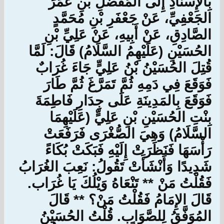
بِالإِسْنَادِ إِلَى المُفَضَّلِ بْنِ عُمَرَ
الجَعْفِيِّ، عَنْ جَعْفَرِ بْنِ مُحَمَّدٍ
الصَّادِقِ، عَنْ أَبِيهِ، عَنْ عَلِيِّ بْنِ
الحُسَيْنِ (عَلَيْهِمُ السَّلَامُ) قَالَ: لَمَّا
قُتِلَ الحُسَيْنُ بْنُ عَلِيٍّ جَاءَ غُرَابٌ
فَوَقَعَ فِي دَمِهِ ثُمَّ تَمَرَّغَ ثُمَّ طَارَ
فَوَقَعَ بِالمَدِينَةِ عَلَى جِدَارِ فَاطِمَةَ
بِنْتِ الحُسَيْنِ بْنِ عَلِيٍّ (عَلَيْهِمَا
السَّلَامُ) وَهِيَ الصُّغْرَى فَرَفَعَتْ
رَأْسَهَا فَنَظَرَتْ إِلَيْهِ فَبَكَتْ بُكَاءً
شَدِيدًا وَأَنْشَأَتْ تَقُولُ: نَعِبَ الغُرَابُ
فَقُلْتُ مَنْ ** تَنْعَاهُ وَيْلُكَ يَا غُرَاب.
قَالَ الإِمَامُ فَقُلْتُ مَنْ؟ ** قَالَ
المُوَفَّقُ لِلصَّوَاب. قُلْتُ الحُسَيْنُ