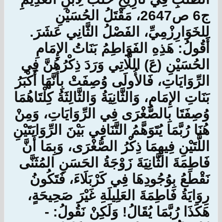
ج6 ص2647، مَقْتَلُ الحُسَيْنِ
لِلخَوَارِزْمِيِّ، الفَصْلُ الثَّانِي عَشَرَ.
أَقُولُ: هَذِهِ الفَوَاطِمُ بَنَاتُ الإِمَامِ
الحُسَيْنِ (عَ) اللَّاتِي وَرَدَ ذِكْرُهُنَّ فِي
الرِّوَايَاتِ، فَالأُولَى وُصِفَتْ بِأَنَّهَا أَكْبَرُ
بَنَاتِ الإِمَامِ، وَالثَّانِيَةُ وَالثَّالِثَةُ كِلْتَاهُمَا
وُصِفَتَا بِالصُّغْرَى فِي الرِّوَايَاتِ، وَمِنْ
هُنَا رُبَّمَا يُتَوَهَّمُ التَّنَافِي بَيْنَ الرِّوَايَتَيْنِ
اللَّتَيْنِ فِيهِمَا ذِكْرُ الصُّغْرَى، وَبِمَا أَنَّ
فَاطِمَةَ الثَّانِيَةَ زَوْجَةُ الحَسَنِ المُثَنَّى
نَقْطَعُ بِوُجُودِهَا فِي كَرْبَلَاءَ، فَتَكُونُ
رِوَايَةُ فَاطِمَةَ العَلِيلَةِ غَيْرَ صَحِيحَةٍ،
هَكَذَا رُبَّمَا يُقَالُ! وَلَكِنْ نَقُولُ: -