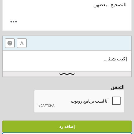
للتصحيح...بعضهن
إكتب شيئا...
التحقق
إضافة رد