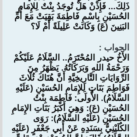
ذَلِكَ... فَإِذْنْ هَلْ تُوجَدُ بِنْتٌ لِلإِمَامِ
الحُسَيْنِ بِاسْمِ فَاطِمَةَ بَقِيَتْ مَعَ أُمِّ
البَنِينَ (عَ) وَكَانَتْ عَلِيلَةً أَمْ لَا؟
الجواب :
الأَخُ حيدر المُحْتَرَمُ.. السَّلَامُ عَلَيْكُمْ
وَرَحْمَةُ اللهِ وَبَرَكَاتُهُ. يَظْهَرُ مِنَ
الرِّوَايَاتِ التَّارِيخِيَّةِ أَنَّ هُنَاكَ ثُلَاثَ
فَوَاطِمَ بَنَاتٍ لِلإِمَامِ الحُسَيْنِ (عَلَيْهِ
السَّلَامُ). الأُولَى: فَاطِمَة بِنْتُ
الحُسَيْنِ (عَ): وَهِيَ أَكْبَرُ بَنَاتِ الإِمَامِ
الحُسَيْنِ (عَلَيْهِ السَّلَامُ): رَوَى
الكُلَيْنِيُّ بِسَنَدِهِ عَنْ أَبِي جَعْفَرٍ (عَلَيْهِ