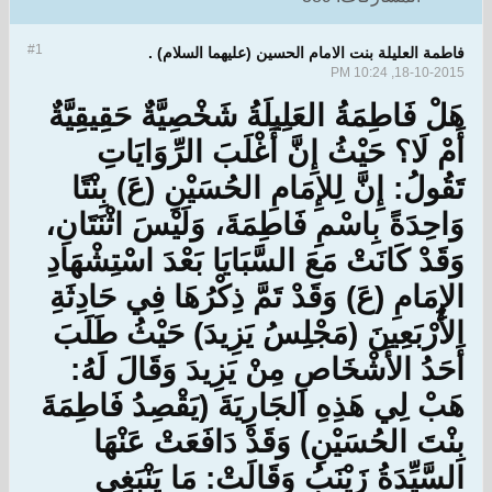
#1
فاطمة العليلة بنت الامام الحسين (عليهما السلام) .
18-10-2015, 10:24 PM
هَلْ فَاطِمَةُ العَلِيلَةُ شَخْصِيَّةٌ حَقِيقِيَّةٌ
أَمْ لَا؟ حَيْثُ إِنَّ أَغْلَبَ الرِّوَايَاتِ
تَقُولُ: إِنَّ لِلإِمَامِ الحُسَيْنِ (عَ) بِنْتًا
وَاحِدَةً بِاسْمِ فَاطِمَةَ، وَلَيْسَ اثْنَتَانِ،
وَقَدْ كَانَتْ مَعَ السَّبَايَا بَعْدَ اسْتِشْهَادِ
الإِمَامِ (عَ) وَقَدْ تَمَّ ذِكْرُهَا فِي حَادِثَةِ
الأَرْبَعِينَ (مَجْلِسُ يَزِيدَ) حَيْثُ طَلَبَ
أَحَدُ الأَشْخَاصِ مِنْ يَزِيدَ وَقَالَ لَهُ:
هَبْ لِي هَذِهِ الجَارِيَةَ (يَقْصِدُ فَاطِمَةَ
بِنْتَ الحُسَيْنِ) وَقَدْ دَافَعَتْ عَنْهَا
السَّيِّدَةُ زَيْنَبُ وَقَالَتْ: مَا يَنْبَغِي