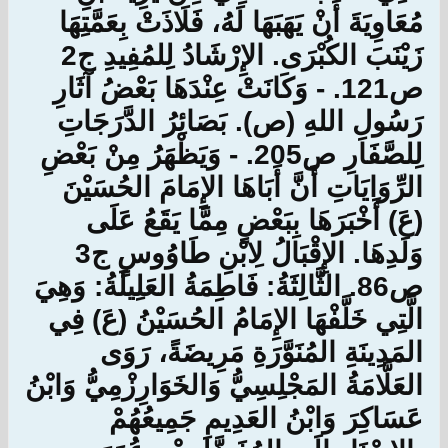
مُعَاوِيَةَ أَنْ يَهَبَهَا لَهُ، فَلَاذَتْ بِعَمَّتِهَا
زَيْنَبَ الكُبْرَى. الإِرْشَادُ لِلمُفِيدِ ج2
ص121. - وَكَانَتْ عِنْدَهَا بَعْضُ آثَارِ
رَسُولِ اللهِ (ص). بَصَائِرُ الدَّرَجَاتِ
لِلصَّفَارِ ص205. - وَيَظْهَرُ مِنْ بَعْضِ
الرِّوَايَاتِ أَنَّ أَبَاهَا الإِمَامَ الحُسَيْنَ
(عَ) أَخْبَرَهَا بِبَعْضٍ مِمَّا يَقَعُ عَلَى
وَلَدِهَا. الإِقْبَالُ لِابْنِ طَاوُوسٍ ج3
ص86. الثَّالِثَةُ: فَاطِمَةُ العَلِيلَةُ: وَهِيَ
الَّتِي خَلَّفْهَا الإِمَامُ الحُسَيْنُ (عَ) فِي
المَدِينَةِ المُنَوَّرَةِ مَرِيضَةً، رَوَى
العَلَّامَةُ المَجْلِسِيُّ وَالخَوَارِزْمِيُّ وَابْنُ
عَسَاكِرَ وَابْنُ العَدِيمِ جَمِيعُهُمْ