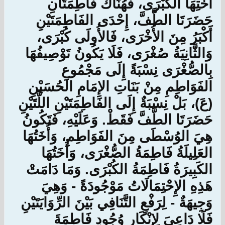
أُخْتِهَا الكُبْرَى، فَهُنَاكَ فاطِمَتَانِ
حَضَرَتَا الطَّفَّ، إِحْدَى الفَاطِمَتَيْنِ
أَكْبَرُ مِنَ الأُخْرَى، فَالأُولَى كُبْرَى،
وَالثَّانِيَةُ صُغْرَى، فَلَا يَكُونُ تَوْصِيفُهَا
بِالصُّغْرَى نِسْبَةً إِلَى مَجْمُوعِ
الفَوَاطِمِ مِنْ بَنَاتِ الإِمَامِ الحُسَيْنِ
(عَ)، بَلْ نِسْبَةٌ إِلَى الفَاطِمَتَيْنِ اللَّتَيْنِ
حَضَرَتَا الطَّفَّ فَقَطْ. وَعَلَيْهِ، فَتَكُونُ
هِيَ الوُسْطَى مِنَ الفَوَاطِمِ، وَأُخَتُهَا
العَلِيلَةُ فَاطِمَةُ الصُّغْرَى، وَأُخَتُهَا
الكَبِيرَةُ فَاطِمَةُ الكُبْرَى. وَمَا دَامَتْ
هَذِهِ الإِحْتِمَالَاتُ مَوْجُودَةً - وَهِيَ
وَجِيهَةٌ - لِرَفْعِ التَّنَافِي بَيْنَ الرِّوَايَتَيْنِ
فَلَا دَاعِيَ لِإِنْكَارِ وُجُودِ فَاطِمَةَ