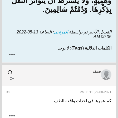
وَهْمِيَّةٍ، وَلَا يُشْتَرَطُ أَنْ يَتَوَاتَرَ النَّقْلُ
بِذِكْرِهَا. وَدُمْتُمْ سَالِمِينَ.
التعديل الأخير تم بواسطة
المرتجى
; الساعة
13-05-2022,
.
09:05 AM
الكلمات الدلالية (Tags):
لا يوجد
ضيف
#2
29-08-2021, 11:11 PM
كم عمرها في احداث واقعه الطف