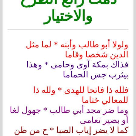
والاختيار
ولولا أبو طالب وأبنه * لما مثل
الدين شخصا وقاما
فذاك بمكة آوى وحامى * وهذا
بيثرب جس الحماما
فلله ذا فاتحا للهدى * ولله ذا
للمعالي ختاما
وما ضر مجد أبي طالب * جهول لغا
أو بصير تعامى
كما لا يضر إياب الصبا * ح من ظن