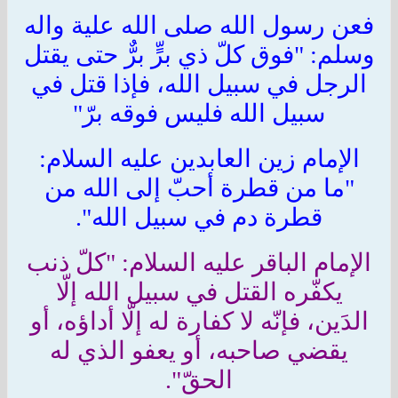
فعن رسول الله صلى الله علية واله
وسلم: "فوق كلّ ذي برٍّ برٌّ حتى يقتل
الرجل في سبيل الله، فإذا قتل في
سبيل الله فليس فوقه برّ"
الإمام زين العابدين عليه السلام:
"ما من قطرة أحبّ إلى الله من
قطرة دم في سبيل الله".
الإمام الباقر عليه السلام: "كلّ ذنب
يكفّره القتل في سبيل الله إلّا
الدَين، فإنّه لا كفارة له إلّا أداؤه، أو
يقضي صاحبه، أو يعفو الذي له
الحقّ".