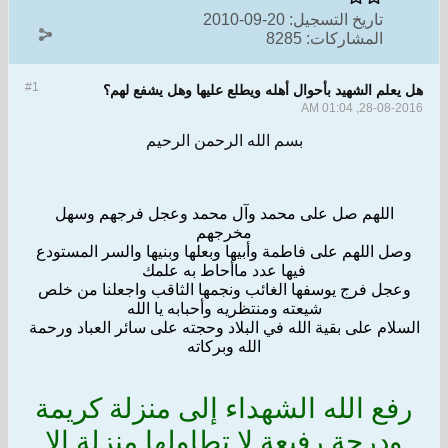
تاريخ التسجيل:
20-09-2010
المشاركات:
8285
#1
هل يعلم الشهيد بأحوال أهله ويطلع عليها وهل يشفع لهم؟
28-08-2016, 01:04 AM
بسم الله الرحمن الرحيم
اللهم صل على محمد وآل محمد وعجل فرجهم وسهل
مخرجهم
وصل اللهم على فاطمة وأبيها وبعلها وبنيها والسر المستودع
فيها عدد ماأحاط به علمك
وعجل فرج يوسفها الغائب ونجمها الثاقب واجعلنا من خلص
شيعته ومنتظريه وأحبابه يا الله
السلام على بقية الله في البلاد وحجته على سائر العباد ورحمة
الله وبركاته
رفع الله الشهداء إلى منزلة كريمة
ودرجة رفيعة لا تطاولها منزلة إلا