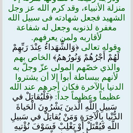
منزلة الأنبياء، وقد كرم الله عز وجل
الشهيد فجعل شهادته فى سبيل الله
مغفرة لذنوبه وجعل له شفاعة
لأقاربه ولمن يعرفهم.
وقوله تعالى
﴿وَالشُّهَداءُ عِنْدَ رَبِّهِمْ
لَهُمْ أَجْرُهُمْ وَنُورُهمُ﴾
الخاص بهم
والذي خصّهم المولى عزّ وجلّ به
لأنهم ببساطة أبوا إلا أن يشتروا
الدنيا بالآخرة فكان أجرهم عند الله
عظيماً وعظيماً جداً:
﴿فَلْيُقاتِلْ في‏
سَبيلِ اللَّهِ الَّذينَ يَشْرُونَ الْحَياةَ
الدُّنْيا بِالْآخِرَةِ وَمَنْ يُقاتِلْ في‏ سَبيلِ
اللَّهِ فَيُقْتَلْ أَوْ يَغْلِبْ فَسَوْفَ نُؤْتيهِ