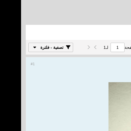
فحة
لـ
1
تصفية - فلترة
#1