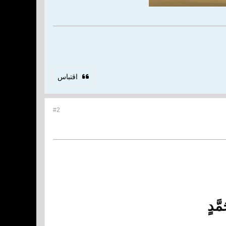
اقتباس
#2
َّدٍ