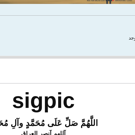
وجد
sigpic
اللَّهُمَّ صَلِّ عَلَى مُحَمَّدٍ وآلِ مُحَم
آللهم
آنصر العراق