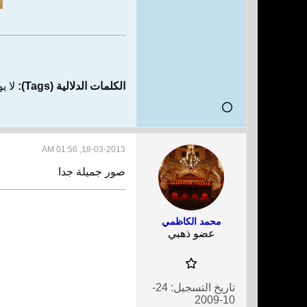
الكلمات الدلالية (Tags):
لا ي
18-03-2013, 01:56 AM
صور جميلة جدا
محمد الكاظمي
عضو ذهبي
تاريخ التسجيل:
24-
10-2009