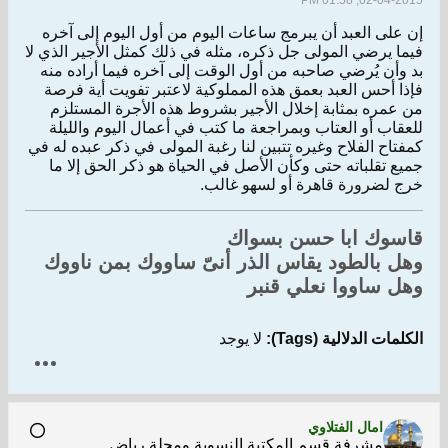
02-04-2015, 01:58 PM
إن على العبد أن يبرمج ساعات اليوم من أول اليوم إلى آخره
فيما يرضي المولى جل ذكره، مثله في ذلك كمثل الأجير الذي لا
بد وأن يُرضي صاحبه من أول الوقت إلى آخره فيما أراده منه
فإذا أحس العبد بعمق هذه المملوكية لاعتبر تفويت أية فرصة
من عمره بمثابة إخلال الأجير بشروط هذه الأجرة المستلزم
للعقاب أو العتاب وبمراجعة ما كتب في أعمال اليوم والليلة
كمفتاح الفلاح وغيره تتبين لنا رغبة المولى في ذكر عبده له في
جميع تقلباته حتى وكأن الأصل في الحياة هو ذكر الحق إلا ما
خرج لضرورة قاهرة أو لسهو غالب.
قاسوك ابا حسن بسواك
وهل بالطود يقاس الذر أنىّ ساووك بمن ناووك
وهل ساووا نعلي قنبر
الكلمات الدلالية (Tags):
لا يوجد
امال الفتلاوي
مشرفة قسم المكتبة النسوية ومجلة رياض