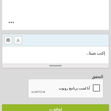
إكتب شيئا...
التحقق
إضافة رد